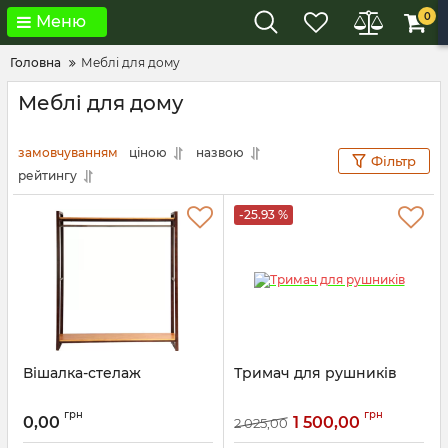
0
Меню
Головна
Меблі для дому
Меблі для дому
замовчуванням
ціною
назвою
Фільтр
рейтингу
-25.93 %
Вішалка-стелаж
Тримач для рушників
грн
грн
0,00
1 500,00
2 025,00