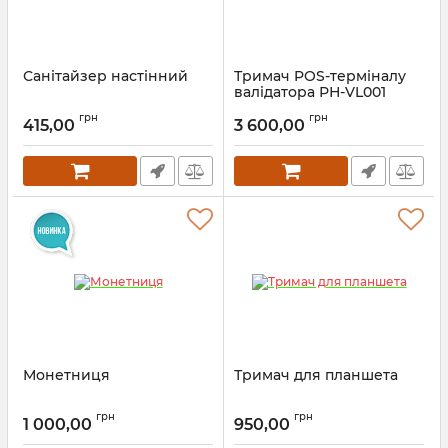
Санітайзер настінний
Тримач POS-терміналу
валідатора РН-VL001
грн
грн
415,00
3 600,00
Монетниця
Тримач для планшета
грн
грн
1 000,00
950,00