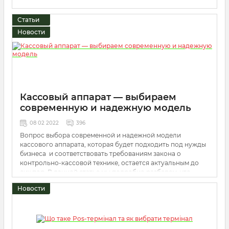
Статьи
Новости
Кассовый аппарат — выбираем
современную и надежную модель
08 02 2022
396
Вопрос выбора современной и надежной модели
кассового аппарата, которая будет подходить под нужды
бизнеса и соответствовать требованиям закона о
контрольно-кассовой технике, остается актуальным до
сих пор. В данной статье мы подробно разберем, что
представляют собой кассовые аппараты и какие виды ККТ
Новости
бывают, как выбрать лучшую модель и что на что
обращать внимание перед покупкой, а также рассмотрим
самые популярные и проверенные временем кассовые
аппараты.