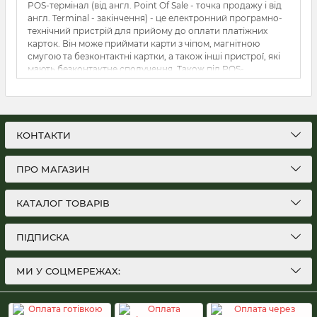
POS-термінал (від англ. Point Of Sale - точка продажу і від
англ. Terminal - закінчення) - це електронний програмно-
технічний пристрій для прийому до оплати платіжних
карток. Він може приймати карти з чіпом, магнітною
смугою та безконтактні картки, а також інші пристрої, які
мають безконтактне сполучення. Також під POS-
терміналом часто мають на увазі весь програмно-
апаратний комплекс, який встановлений на робочому
місці касира.
КОНТАКТИ
ПРО МАГАЗИН
КАТАЛОГ ТОВАРІВ
ПІДПИСКА
МИ У СОЦМЕРЕЖАХ: