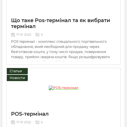
Що таке Pos-термінал та як вибрати
термінал
17 01 2022
0
POS термінал - комплекс спеціального торгівельного
обладнання, який необхідний для продажу через
безготівкові кошти, у тому числі продаж, повернення
товару, прийом і видача коштів. Якщо розшифровувати
поняття, то вийде Point-of-Sale, що в перекладі з
англійської означає "точка продажів".
Статьи
Новости
POS-термінал
17 01 2022
0