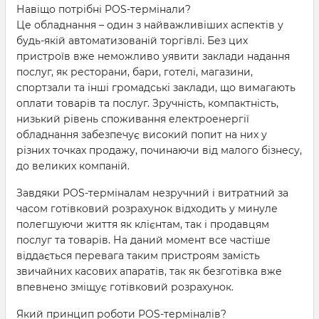
Навіщо потрібні POS-термінали?
Це обладнання – один з найважливіших аспектів у
будь-якій автоматизованій торгівлі. Без цих
пристроїв вже неможливо уявити заклади надання
послуг, як ресторани, бари, готелі, магазини,
спортзали та інші громадські заклади, що вимагають
оплати товарів та послуг. Зручність, компактність,
низький рівень споживання електроенергії
обладнання забезпечує високий попит на них у
різних точках продажу, починаючи від малого бізнесу,
до великих компаній.
Завдяки POS-терміналам незручний і витратний за
часом готівковий розрахунок відходить у минуле
полегшуючи життя як клієнтам, так і продавцям
послуг та товарів. На даний момент все частіше
віддається перевага таким пристроям замість
звичайних касових апаратів, так як безготівка вже
впевнено зміщує готівковий розрахунок.
Який принцип роботи POS-терміналів?