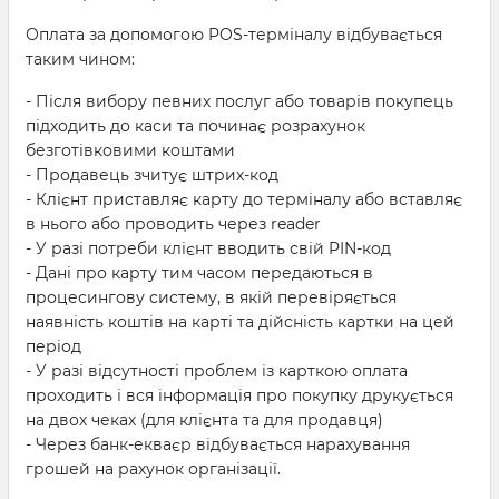
Оплата за допомогою POS-терміналу відбувається
таким чином:
- Після вибору певних послуг або товарів покупець
підходить до каси та починає розрахунок
безготівковими коштами
- Продавець зчитує штрих-код
- Клієнт приставляє карту до терміналу або вставляє
в нього або проводить через reader
- У разі потреби клієнт вводить свій PIN-код
- Дані про карту тим часом передаються в
процесингову систему, в якій перевіряється
наявність коштів на карті та дійсність картки на цей
період
- У разі відсутності проблем із карткою оплата
проходить і вся інформація про покупку друкується
на двох чеках (для клієнта та для продавця)
- Через банк-екваєр відбувається нарахування
грошей на рахунок організації.